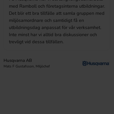
under en heldag en företagsanpassad
utbildning för våra internrevisorer (ISO 9001
och 14001). Alla var mycket nöjda och kände
att dagen var utvecklande. Innehållet var lätt
att förstå, tydligt strukturerat och med bra
övningsexempel.
NSVA – Nordvästra Skånes Vatten och Avlopp AB
Amanda Assarsson, Verksamhetsadministratör