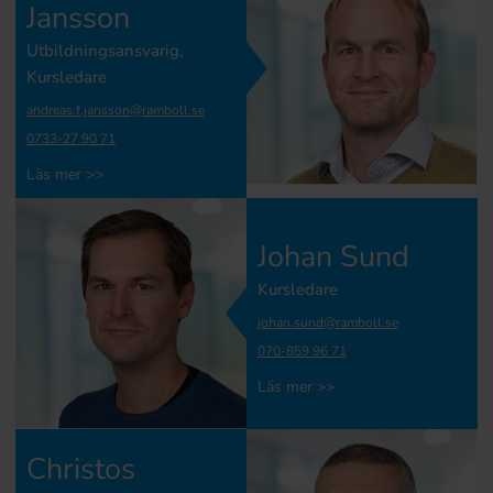
Jansson
Utbildningsansvarig,
Kursledare
andreas.f.jansson@ramboll.se
0733-27 90 71
Läs mer >>
Johan Sund
Kursledare
johan.sund@ramboll.se
070-859 96 71
Läs mer >>
Christos