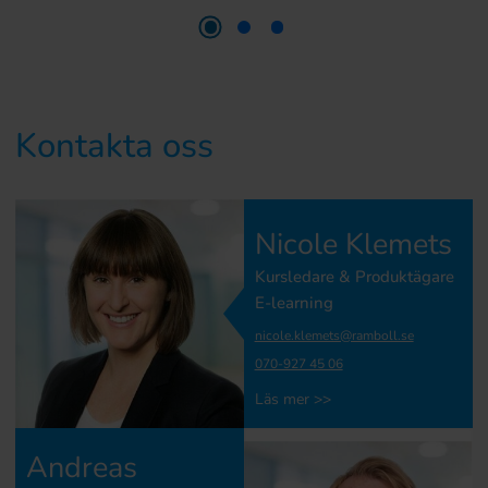
Kontakta oss
Nicole Klemets
Kursledare & Produktägare
E-learning
nicole.klemets@ramboll.se
070-927 45 06
Läs mer >>
Andreas