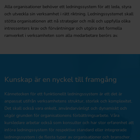
Alla organisationer behöver ett ledningssystem för att leda, styra
och utveckla sin verksamhet i rätt riktning. Ledningssystemet skall
stötta organisationen att nå strategier och mål och uppfylla olika
intressenters krav och förväntningar och utgöra det formella
ramverket i verksamheten som alla medarbetare berörs av.
Kunskap är en nyckel till framgång
Kännetecken för ett funktionellt ledningssystem är ett det är
anpassat utifrån verksamhetens struktur, storlek och komplexitet.
Det skall också vara enkelt, användarvänligt och dynamiskt och
utgör grunden för organisationens förbättringsarbete. Våra
kursledare arbetar också som konsulter och har stor erfarenhet att
införa ledningssystem för respektive standard eller integrerade
ledningssystem i de flesta typer av organisationer och branscher.