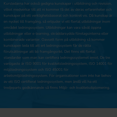
Kursledarna har också gedigna kunskaper i utbildning och revision,
vilket medverkar till att ni kommer få del av deras erfarenheter och
kunskaper på ett verklighetsbaserat och konkret vis. Då kunskap är
en nyckel till framgång, så erbjuder vi ett flertal utbildningar inom
området ledningssystem. Utbildningar kan vara såväl öppna
utbildningar eller e-learning, skräddarsydda företagsinterna eller
kombinerade varianter. Oavsett form på utbildning så kommer
kunskapen leda till att ert ledningssystem får de rätta
förutsättningar att bli framgångsrikt. Det finns ett flertal
standarder som man kan certifiera ledningssystemet emot. De tre
vanligaste är ISO 9001 för kvalitetsledningssystem, ISO 14001 för
miljöledningssystem och ISO 45001 för
arbetsmiljöledningssystem. För organisationer som inte har behov
av ett ISO certifierat ledningssystem, men ändå vill ha ett
tredjeparts godkännande så finns Miljö- och kvalitetsdiplomering.