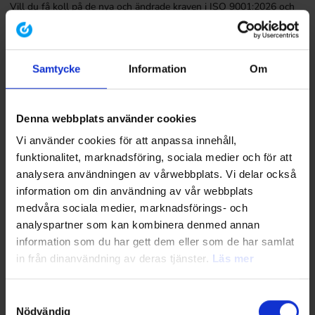
Vill du få koll på de nya och ändrade kraven i ISO 9001:2026 och
vad de kommer att innebära för er i praktiken? Denna
halvdagsutbildning ger dig både verktyg för att omsätta de nya
kraven i praktiken och stärka kvalitetsarbetets styrning och strategi.
Samtycke
Information
Om
Läs mer
Denna webbplats använder cookies
Vi använder cookies för att anpassa innehåll,
funktionalitet, marknadsföring, sociala medier och för att
analysera användningen av vårwebbplats. Vi delar också
information om din användning av vår webbplats
medvåra sociala medier, marknadsförings- och
analyspartner som kan kombinera denmed annan
information som du har gett dem eller som de har samlat
in från dinanvändning av deras tjänster.
Läs mer
Nästa kurstillfälle
Samtyckesval
20 oktober 2026
Nödvändig