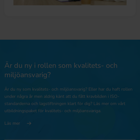
Är du ny i rollen som kvalitets- och
miljöansvarig?
Är du ny som kvalitets- och miljöansvarig? Eller har du haft rollen
under några år men aldrig känt att du fått kravbilden i ISO-
standarderna och lagstiftningen klart för dig? Läs mer om vårt
utbildningspaket för kvalitets- och miljöansvariga.
Läs mer