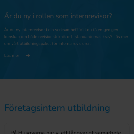
Är du ny i rollen som internrevisor?
Är du ny internrevisor i din verksamhet? Vill du få en gedigen
kunskap om både revisionsteknik och standardernas krav? Läs mer
om vårt utbildningspaket för interna revisiorer.
Läs mer
Företagsintern utbildning
Kursledaren Johan Sund från Ramboll höll