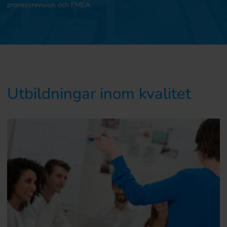
processrevision och FMEA.
Utbildningar inom kvalitet