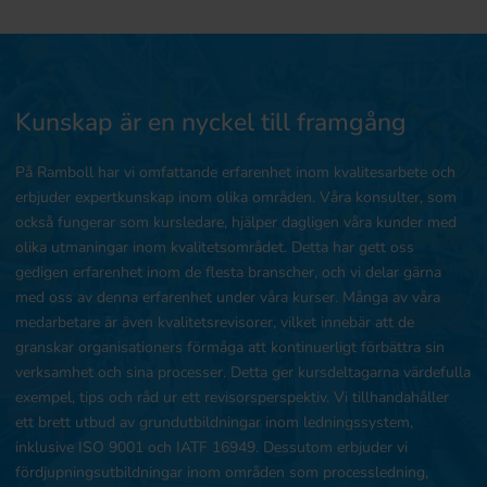
Kunskap är en nyckel till framgång
På Ramboll har vi omfattande erfarenhet inom kvalitesarbete och
erbjuder expertkunskap inom olika områden. Våra konsulter, som
också fungerar som kursledare, hjälper dagligen våra kunder med
olika utmaningar inom kvalitetsområdet. Detta har gett oss
gedigen erfarenhet inom de flesta branscher, och vi delar gärna
med oss av denna erfarenhet under våra kurser. Många av våra
medarbetare är även kvalitetsrevisorer, vilket innebär att de
granskar organisationers förmåga att kontinuerligt förbättra sin
verksamhet och sina processer. Detta ger kursdeltagarna värdefulla
exempel, tips och råd ur ett revisorsperspektiv. Vi tillhandahåller
ett brett utbud av grundutbildningar inom ledningssystem,
inklusive ISO 9001 och IATF 16949. Dessutom erbjuder vi
fördjupningsutbildningar inom områden som processledning,