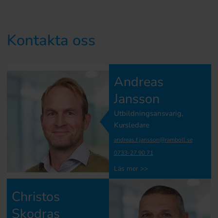
Kontakta oss
Andreas
Jansson
Utbildningsansvarig,
Kursledare
andreas.f.jansson@ramboll.se
0733-27 90 71
Läs mer >>
Christos
Skodras