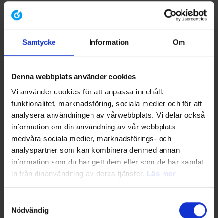
Samtycke
Information
Om
Denna webbplats använder cookies
Vi använder cookies för att anpassa innehåll,
funktionalitet, marknadsföring, sociala medier och för att
analysera användningen av vårwebbplats. Vi delar också
information om din användning av vår webbplats
Nästa kurstillfälle
medvåra sociala medier, marknadsförings- och
3 november 2026
analyspartner som kan kombinera denmed annan
information som du har gett dem eller som de har samlat
Internrevision IATF 16949
in från dinanvändning av deras tjänster.
Läs mer
Vår kurs i internrevision IAFT 16949 är kursen för dig som ska bli
internrevisor och som behöver vässa dina praktiska kunskaper om
Samtyckesval
Nödvändig
hur man reviderar ett kvalitetsledningssystem som bygger på IATF