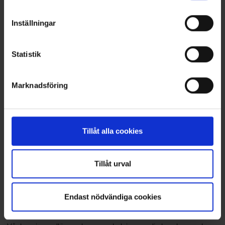
16949.
Inställningar
Läs mer
Statistik
Marknadsföring
Tillåt alla cookies
Tillåt urval
Nästa kurstillfälle
18 november 2026
Endast nödvändiga cookies
Processledning enligt ISO 9001