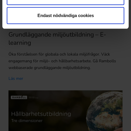
Endast nödvändiga cookies
Boka nu
Grundläggande miljöutbildning – E-
learning
Öka förståelsen för globala och lokala miljöfrågor. Väck
engagemang för miljö- och hållbarhetsarbete. Gå Rambolls
webbaserade grundläggande miljöutbildning.
Läs mer