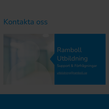
Kontakta oss
Ramboll
Utbildning
Support & Förfrågningar
utbildning@ramboll.se