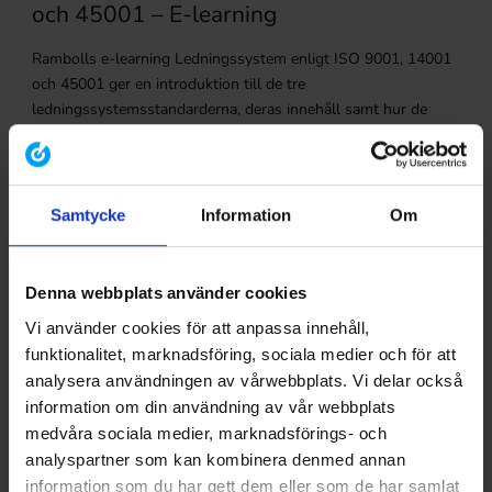
och 45001 – E-learning
Rambolls e-learning Ledningssystem enligt ISO 9001, 14001
och 45001 ger en introduktion till de tre
ledningssystemsstandarderna, deras innehåll samt hur de
olika delkraven brukar tolkas och tillämpas i praktiken.
Läs mer
Samtycke
Information
Om
Denna webbplats använder cookies
Vi använder cookies för att anpassa innehåll,
funktionalitet, marknadsföring, sociala medier och för att
analysera användningen av vårwebbplats. Vi delar också
information om din användning av vår webbplats
medvåra sociala medier, marknadsförings- och
analyspartner som kan kombinera denmed annan
information som du har gett dem eller som de har samlat
Boka nu