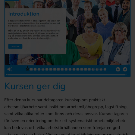
Kursen ger dig
Efter denna kurs har deltagaren kunskap om praktiskt
arbetsmiljöarbete samt insikt om arbetsmiljöbegrepp, lagstiftning,
samt vilka olika roller som finns och deras ansvar. Kursdeltagaren
får även en orientering om hur ett systematiskt arbetsmiljöarbete
kan bedrivas och vilka arbetsförhållanden som främjar en god
arbetsmiljö och hälsa. Vidare omfattar utbildningen organisatorisk