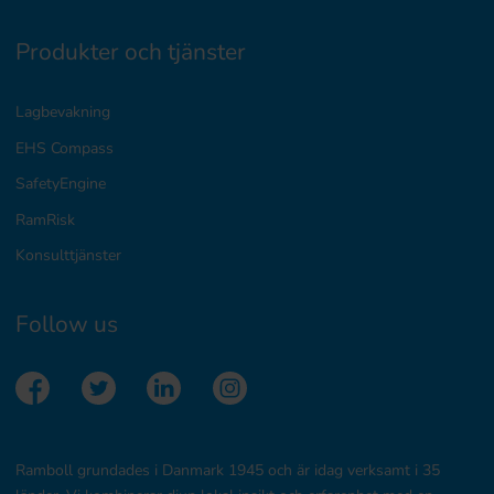
Produkter och tjänster
Lagbevakning
EHS Compass
SafetyEngine
RamRisk
Konsulttjänster
Follow us
Ramboll grundades i Danmark 1945 och är idag verksamt i 35