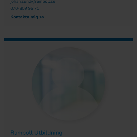
johan.sund@ramboll.se
070-859 96 71
Kontakta mig >>
Ramboll Utbildning