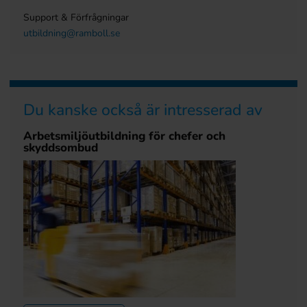
Support & Förfrågningar
utbildning@ramboll.se
Du kanske också är intresserad av
Arbetsmiljöutbildning för chefer och
skyddsombud