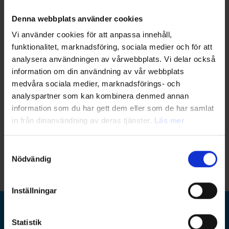
verktyg för ständig förbättring.
Läs mer!
Denna webbplats använder cookies
Kvalitetsplanering enligt APQP och PPAP
. Advanded Product
Vi använder cookies för att anpassa innehåll,
Quality Planning (APQP) är ett arbetssätt som används inom
funktionalitet, marknadsföring, sociala medier och för att
fordonsindustrin, men även i andra branscher, för att på ett
analysera användningen av vårwebbplats. Vi delar också
systematiskt sätt planera in viktiga aktiviteter och utföra dessa
information om din användning av vår webbplats
inför serietillverkning. Syftet är att förebygga fel tidigt i processen
medvåra sociala medier, marknadsförings- och
så att åtgärder vidtas innan löpande serietillverkning. Production
analyspartner som kan kombinera denmed annan
Part Approval Process (PPAP) är en process för att visa att design
information som du har gett dem eller som de har samlat
och produktspecifikationer uppfylls av organisationens
tillverkningsprocess.
Läs mer!
in från dinanvändning av deras tjänster.
Läs mer
Samtyckesval
Nödvändig
Inställningar
Statistik
Ramboll Sverige