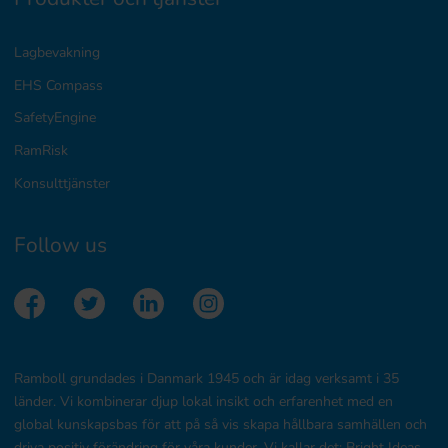
Lagbevakning
EHS Compass
SafetyEngine
RamRisk
Konsulttjänster
Follow us
Ramboll grundades i Danmark 1945 och är idag verksamt i 35
länder. Vi kombinerar djup lokal insikt och erfarenhet med en
global kunskapsbas för att på så vis skapa hållbara samhällen och
driva positiv förändring för våra kunder. Vi kallar det: Bright Ideas.