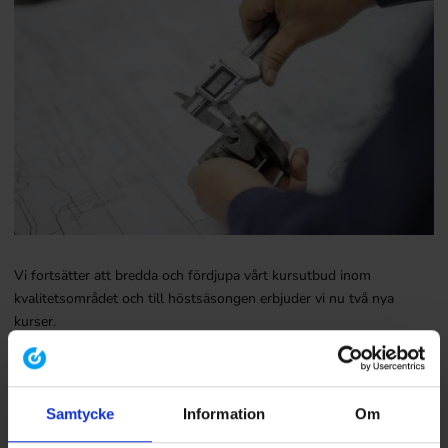
Vi fortsätter att bredda och fördjupa vårt kursutbud inom
kvalitetsområdet och till höstsäsongen erbjuder vi nu två nya
kurser.
Processrevision
– en kurs som lyfter blicken och ger
organisationen värdefull insikt i hur väl arbetsflödena fungerar och
hur de medverkar till att uppfylla mål och intressenternas krav och
Samtycke
Information
Om
förväntningar. Processrevision kan kombineras med andra typer av
revisioner, vilket tillsammans ger organisationen ett kraftfullt