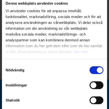
Denna webbplats använder cookies
Vi använder cookies för att anpassa innehåll,
funktionalitet, marknadsföring, sociala medier och för att
analysera användningen av vårwebbplats. Vi delar också
information om din användning av vår webbplats
medvåra sociala medier, marknadsförings- och
analyspartner som kan kombinera denmed annan
Malin Hagh
information som du har gett dem eller som de har samlat
Kursledare
in från dinanvändning av deras tjänster.
Läs mer
malin.hagh@ramboll.se
0709-11 99 72
Samtyckesval
Nödvändig
Inställningar
Ramboll Sverige
Statistik