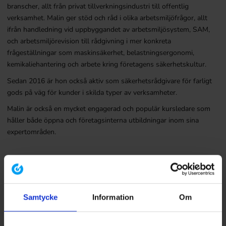
branscher, allt från privat tillverkningsindustri till offentlig
verksamhet. Malin ger stöd och råd i olika arbetsmiljöfrågor, allt
ifrån handledning vid uppbyggandet av arbetsmiljösystem, SAM,
och arbetsmiljörevision till rådgivning i mer konkreta
frågeställningar som maskinsäkerhet, belastningsergonomi,
kemikaliehantering och arbete kring företagens säkerhetskultur.
Sedan 2016 är hon också aktiv som säkerhetsrådgivare för farligt
gods på väg för kunder i skilda typer av verksamheter.
Malin är också en mycket engagerad och populär kursledare som
håller både öppna och företagsinterna utbildningar inom sina
expertområden.
Samtycke
Information
Om