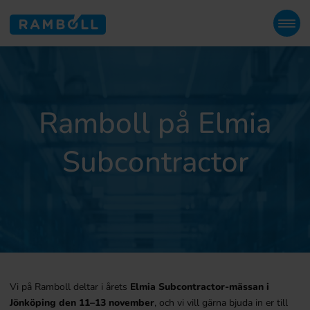
Ramboll på Elmia
Subcontractor
Vi på Ramboll deltar i årets
Elmia Subcontractor-mässan i
Jönköping den 11–13 november
, och vi vill gärna bjuda in er till