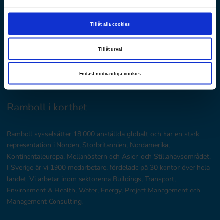
Ramboll Sverige
Tillåt alla cookies
Huvudkontor: Krukmakargatan 21, Stockholm
Postadress: Box 17009
Tillåt urval
104 62 Stockholm
Endast nödvändiga cookies
E-post: utbildning@ramboll.se
Ramboll i korthet
Ramboll sysselsätter 18 000 anställda globalt och har en stark
representation i Norden, Storbritannien, Nordamerika,
Kontinentaleuropa, Mellanöstern och Asien och Stillahavsområdet.
I Sverige är vi 1900 medarbetare, fördelade på 30 kontor över hela
landet. Vi arbetar inom sektorerna Buildings, Transport,
Environment & Health, Water, Energy, Project Management och
Management Consulting.