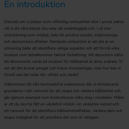
En introduktion
Oavsett om vi jobbar inom offentlig verksamhet eller i privat sektor
vill vi att våra beslut ska vara väl underbyggda och, i så stor
utsträckning som möjligt, leda till positiva sociala, miljömässiga
och ekonomiska effekter. Rambolls erfarenhet är att det är en
utmaning både att identifiera viktiga aspekter och att förstå vilka
insatser som åstadkommer faktisk förbättring. Att dessutom sätta
ett ekonomiskt värde på insatser för hållbarhet är ännu svårare. Vi
vet att det kostar pengar och kräver investeringar, men hur kan vi
förstå vad det leder till i effekt och värde?
Välkommen till vårt kostnadsfria webinarium där vi introducerar
grunderna i vårt ramverk för att skapa och värdera hållbarhet och
går igenom exempel som konkretiserar olika steg i modellen. Målet
är att du ska ha fått en värdefull inblick i en analytisk metod och
ett ramverk för att identifiera hållbarhetseffekter, värdera dem och
skapa möjlighet för att prioritera det som är viktigast.