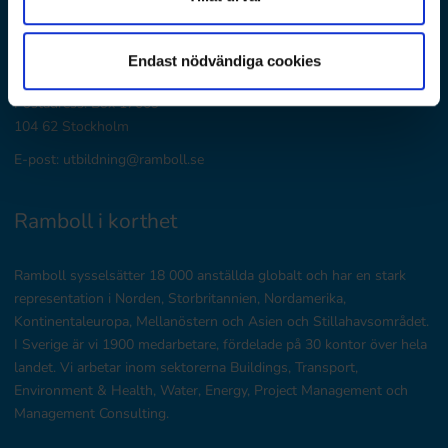
Ramboll Sverige
Endast nödvändiga cookies
Huvudkontor: Krukmakargatan 21, Stockholm
Postadress: Box 17009
104 62 Stockholm
E-post: utbildning@ramboll.se
Ramboll i korthet
Ramboll sysselsätter 18 000 anställda globalt och har en stark
representation i Norden, Storbritannien, Nordamerika,
Kontinentaleuropa, Mellanöstern och Asien och Stillahavsområdet.
I Sverige är vi 1900 medarbetare, fördelade på 30 kontor över hela
landet. Vi arbetar inom sektorerna Buildings, Transport,
Environment & Health, Water, Energy, Project Management och
Management Consulting.