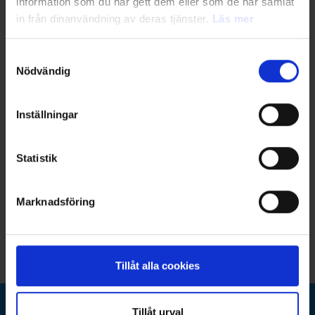
information som du har gett dem eller som de har samlat
Underlätta samordning
in från dinanvändning av deras tjänster.
Läs mer
Hantera målkonflikter
Underlätta prioriteringar
Samtyckesval
Bidra med processtöd
Nödvändig
Datum och tid:
18 april kl. 09.00 – 09.45
Inställningar
Webbinariet är kostnadsfritt och alla som anmäler sig får en länk
till inspelningen i efterhand.
Statistik
Marknadsföring
Webbinarieledare
Tillåt alla cookies
Tillåt urval