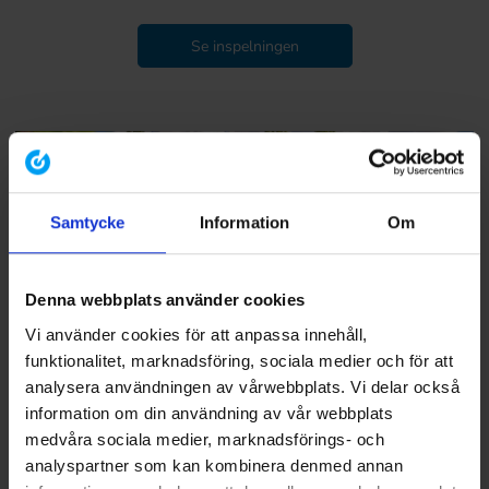
Se inspelningen
Samtycke
Information
Om
Denna webbplats använder cookies
Vi använder cookies för att anpassa innehåll,
funktionalitet, marknadsföring, sociala medier och för att
analysera användningen av vårwebbplats. Vi delar också
Metoden kan användas till exempel för att:
information om din användning av vår webbplats
medvåra sociala medier, marknadsförings- och
Motivera finansiering
analyspartner som kan kombinera denmed annan
Stärka kommunikation